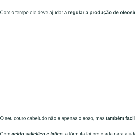
Com o tempo ele deve ajudar a
regular a produção de oleos
O seu couro cabeludo não é apenas oleoso, mas
também facil
Com
ácido salicílico e lático
, a fórmula foi projetada para aj