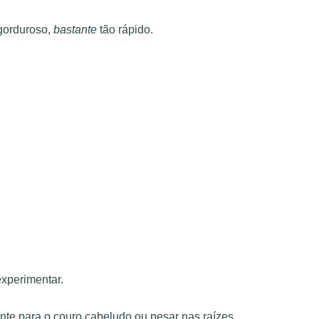
gorduroso,
bastante
tão rápido.
experimentar.
ante para o couro cabeludo ou pesar nas raízes.