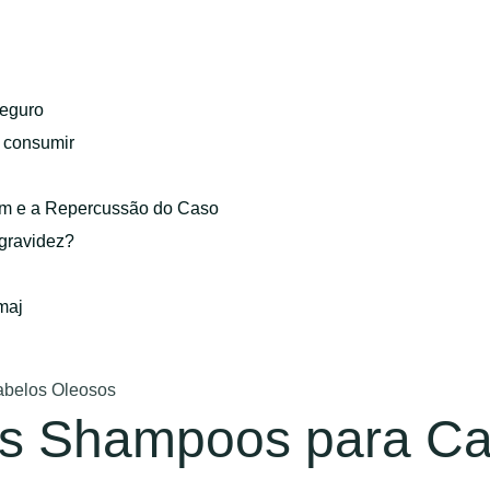
eguro
o consumir
gem e a Repercussão do Caso
 gravidez?
maj
belos Oleosos
s Shampoos para Ca