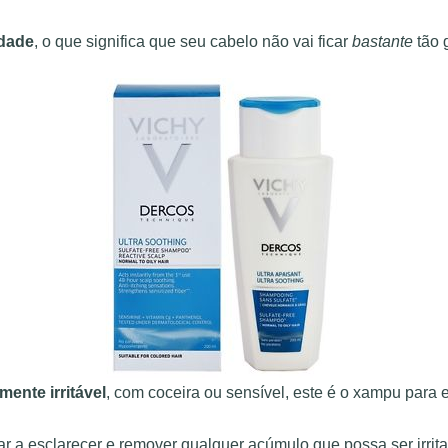
idade
, o que significa que seu cabelo não vai ficar
bastante
tão 
mente irritável
, com coceira ou sensível, este é o xampu para 
udar a esclarecer e remover qualquer acúmulo que possa ser irrit