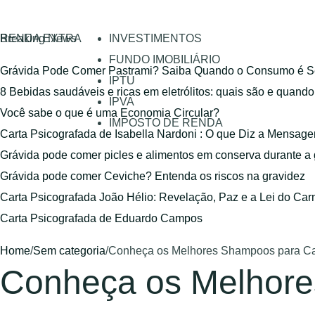
RENDA EXTRA
Breaking News
INVESTIMENTOS
FUNDO IMOBILIÁRIO
Grávida Pode Comer Pastrami? Saiba Quando o Consumo é S
IPTU
8 Bebidas saudáveis e ricas em eletrólitos: quais são e quand
IPVA
Você sabe o que é uma Economia Circular?
IMPOSTO DE RENDA
Carta Psicografada de Isabella Nardoni : O que Diz a Mensa
Grávida pode comer picles e alimentos em conserva durante a
Grávida pode comer Ceviche? Entenda os riscos na gravidez
Carta Psicografada João Hélio: Revelação, Paz e a Lei do Car
Carta Psicografada de Eduardo Campos
Home
/
Sem categoria
/
Conheça os Melhores Shampoos para Ca
Conheça os Melhore