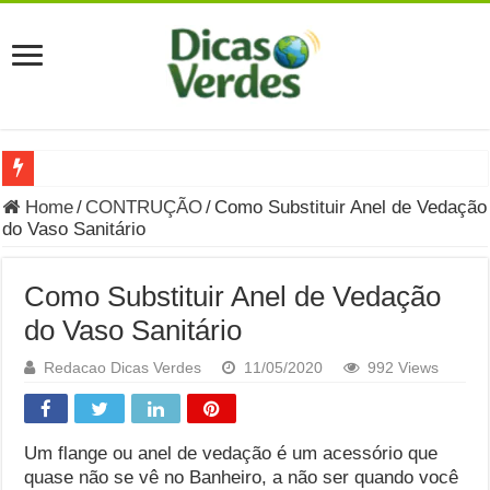
Grávida Pode Comer Pastrami? Saiba Quando o Consumo é S
Home
/
CONTRUÇÃO
/
Como Substituir Anel de Vedação
do Vaso Sanitário
8 Bebidas saudáveis e ricas em eletrólitos: quais são e quand
Você sabe o que é uma Economia Circular?
Como Substituir Anel de Vedação
Carta Psicografada de Isabella Nardoni : O que Diz a Mensa
do Vaso Sanitário
Grávida pode comer picles e alimentos em conserva durante 
Redacao Dicas Verdes
11/05/2020
992 Views
Grávida pode comer Ceviche? Entenda os riscos na gravidez
Carta Psicografada João Hélio: Revelação, Paz e a Lei do Car
Um flange ou anel de vedação é um acessório que
quase não se vê no Banheiro, a não ser quando você
Carta Psicografada de Eduardo Campos