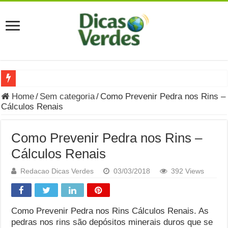
Grávida Pode Comer Pastrami? Saiba Quando o Consumo é S
Home
/
Sem categoria
/
Como Prevenir Pedra nos Rins –
Cálculos Renais
8 Bebidas saudáveis e ricas em eletrólitos: quais são e quand
Você sabe o que é uma Economia Circular?
Como Prevenir Pedra nos Rins –
Carta Psicografada de Isabella Nardoni : O que Diz a Mensa
Cálculos Renais
Grávida pode comer picles e alimentos em conserva durante 
Redacao Dicas Verdes
03/03/2018
392 Views
Grávida pode comer Ceviche? Entenda os riscos na gravidez
Carta Psicografada João Hélio: Revelação, Paz e a Lei do Car
Como Prevenir Pedra nos Rins Cálculos Renais. As
pedras nos rins são depósitos minerais duros que se
Carta Psicografada de Eduardo Campos