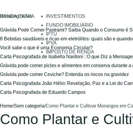
RENDA EXTRA
Breaking News
INVESTIMENTOS
FUNDO IMOBILIÁRIO
Grávida Pode Comer Pastrami? Saiba Quando o Consumo é S
IPTU
8 Bebidas saudáveis e ricas em eletrólitos: quais são e quand
IPVA
Você sabe o que é uma Economia Circular?
IMPOSTO DE RENDA
Carta Psicografada de Isabella Nardoni : O que Diz a Mensa
Grávida pode comer picles e alimentos em conserva durante a
Grávida pode comer Ceviche? Entenda os riscos na gravidez
Carta Psicografada João Hélio: Revelação, Paz e a Lei do Car
Carta Psicografada de Eduardo Campos
Home
/
Sem categoria
/
Como Plantar e Cultivar Morangos em Ca
Como Plantar e Cult