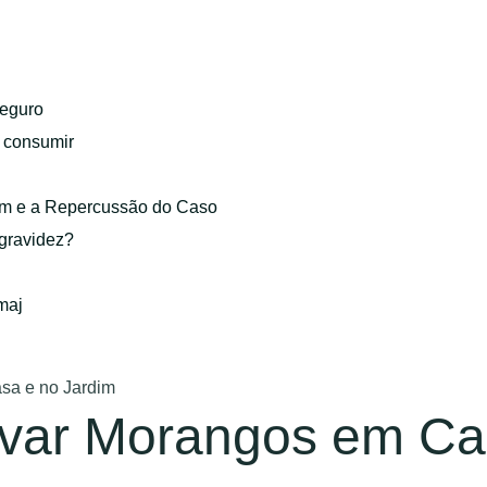
eguro
o consumir
gem e a Repercussão do Caso
 gravidez?
maj
sa e no Jardim
ivar Morangos em Ca