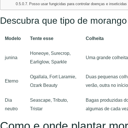
Posso usar fungicidas para controlar doenças e inseticidas
Descubra que tipo de morango 
Modelo
Tente esse
Colheita
Honeoye, Surecrop,
junina
Uma grande colheita 
Earliglow, Sparkle
Ogallala, Fort Laramie,
Duas pequenas colhe
Eterno
Ozark Beauty
verão, outra no iníci
Dia
Seascape, Tributo,
Bagas produzidas do
neutro
Tristar
algumas de cada vez
Como e onde plantar mo