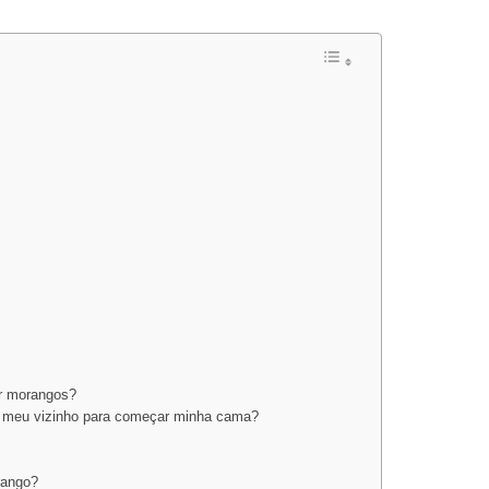
ir morangos?
do meu vizinho para começar minha cama?
?
rango?