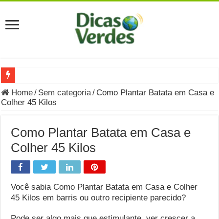
Grávida Pode Comer Pastrami? Saiba Quando o Consumo é S
Home
/
Sem categoria
/
Como Plantar Batata em Casa e
Colher 45 Kilos
8 Bebidas saudáveis e ricas em eletrólitos: quais são e quand
Você sabe o que é uma Economia Circular?
Como Plantar Batata em Casa e
Carta Psicografada de Isabella Nardoni : O que Diz a Mensa
Colher 45 Kilos
Grávida pode comer picles e alimentos em conserva durante 
Grávida pode comer Ceviche? Entenda os riscos na gravidez
Você sabia Como Plantar Batata em Casa e Colher
Carta Psicografada João Hélio: Revelação, Paz e a Lei do Car
45 Kilos em barris ou outro recipiente parecido?
Carta Psicografada de Eduardo Campos
Pode ser algo mais que estimulante, ver crescer a