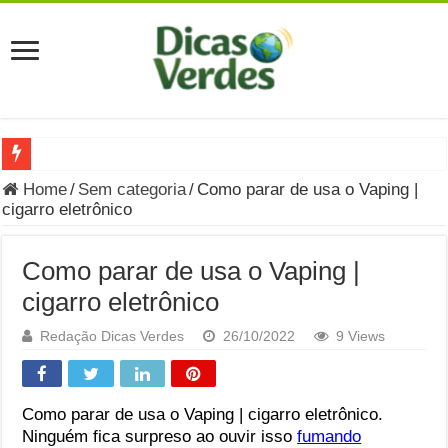
Grávida Pode Comer Pastrami? Saiba Quando o Consumo é S
Home
/
Sem categoria
/
Como parar de usa o Vaping |
cigarro eletrônico
8 Bebidas saudáveis e ricas em eletrólitos: quais são e quand
Você sabe o que é uma Economia Circular?
Como parar de usa o Vaping |
Carta Psicografada de Isabella Nardoni : O que Diz a Mensa
cigarro eletrônico
Grávida pode comer picles e alimentos em conserva durante 
Redação Dicas Verdes
26/10/2022
9 Views
Grávida pode comer Ceviche? Entenda os riscos na gravidez
Carta Psicografada João Hélio: Revelação, Paz e a Lei do Car
Como parar de usa o Vaping | cigarro eletrônico.
Ninguém fica surpreso ao ouvir isso
fumando
Carta Psicografada de Eduardo Campos