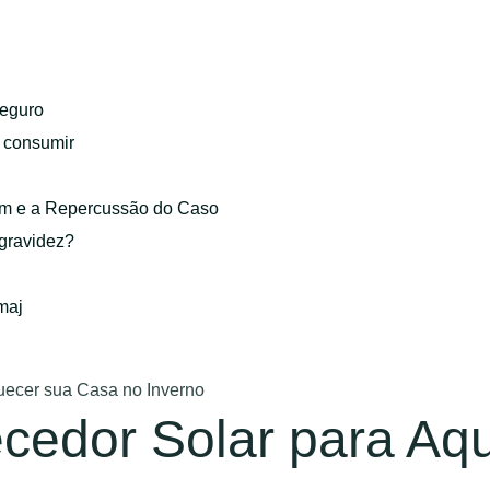
eguro
o consumir
gem e a Repercussão do Caso
 gravidez?
maj
uecer sua Casa no Inverno
cedor Solar para Aq