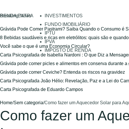
RENDA EXTRA
Breaking News
INVESTIMENTOS
FUNDO IMOBILIÁRIO
Grávida Pode Comer Pastrami? Saiba Quando o Consumo é S
IPTU
8 Bebidas saudáveis e ricas em eletrólitos: quais são e quand
IPVA
Você sabe o que é uma Economia Circular?
IMPOSTO DE RENDA
Carta Psicografada de Isabella Nardoni : O que Diz a Mensa
Grávida pode comer picles e alimentos em conserva durante a
Grávida pode comer Ceviche? Entenda os riscos na gravidez
Carta Psicografada João Hélio: Revelação, Paz e a Lei do Car
Carta Psicografada de Eduardo Campos
Home
/
Sem categoria
/
Como fazer um Aquecedor Solar para Aq
Como fazer um Aque