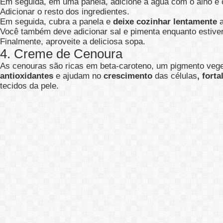
Em seguida, em uma panela, adicione a água com o alho e o
Adicionar o resto dos ingredientes.
Em seguida, cubra a panela e
deixe cozinhar lentamente
a
Você também deve adicionar sal e pimenta enquanto estive
Finalmente, aproveite a deliciosa sopa.
4. Creme de Cenoura
As cenouras são ricas em beta-caroteno, um pigmento veget
antioxidantes
e ajudam no
crescimento
das células
, fort
tecidos da pele.