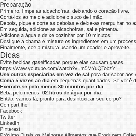
Preparação
Primeiro, limpe as alcachofras, deixando o coração livre.
Cortá-los ao meio e adicione o suco de limão.
Depois, pique e corte as cebolas e deixe-as mergulhar no a
Em seguida, adicione as alcachofras, sal e pimenta.
Adicione a água e deixe cozinhar por 10 minutos.
Desligue a chama e misture os ingredientes em um process
Finalmente, coe a mistura usando um coador e aproveite.
Dicas
Evite bebidas gaseificadas porque elas causam gases.
https://www.youtube.com/watch?v=m5MYuQTobzY
Use outras especiarias em vez de sal
para dar sabor aos 
Coma 5 vezes ao dia
em pequenas quantidades. Se você deix
Exercite-se pelo menos 30 minutos por dia.
Beba pelo menos
02 litros de água por dia.
Então, vamos lá, pronto para desintoxicar seu corpo?
Compartilhe
Facebook
Twitter
LinkedIn
Pinterest
Próximo
Quais os Melhores Alimentos que Produzem Colá