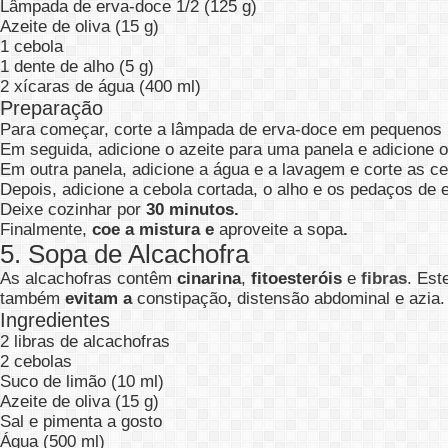
Lâmpada de erva-doce 1/2 (125 g)
Azeite de oliva (15 g)
1 cebola
1 dente de alho (5 g)
2 xícaras de água (400 ml)
Preparação
Para começar, corte a lâmpada de erva-doce em pequenos
Em seguida, adicione o azeite para uma panela e adicione
Em outra panela, adicione a água e a lavagem e corte as c
Depois, adicione a cebola cortada, o alho e os pedaços de 
Deixe cozinhar por
30 minutos.
Finalmente,
coe a mistura e
aproveite a sopa
.
5. Sopa de Alcachofra
As alcachofras contêm
cinarina
,
fitoesteróis
e
fibras
. Es
também
evitam a
constipação
,
distensão abdominal e azia.
Ingredientes
2 libras de alcachofras
2 cebolas
Suco de limão (10 ml)
Azeite de oliva (15 g)
Sal e pimenta a gosto
Água (500 ml)