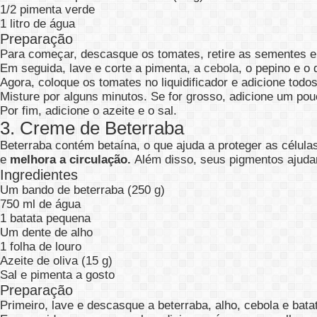
1/2 pimenta verde
1 litro de água
Preparação
Para começar, descasque os tomates, retire as sementes e f
Em seguida, lave e corte a pimenta, a
cebola
, o pepino e o 
Agora, coloque os tomates no liquidificador e adicione todos
Misture por alguns minutos. Se for grosso, adicione um po
Por fim, adicione o azeite e o sal.
3. Creme de Beterraba
Beterraba contém betaína, o que ajuda a proteger as célul
e
melhora a circulação.
Além disso, seus pigmentos ajudam
Ingredientes
Um bando de beterraba (250 g)
750 ml de água
1 batata pequena
Um dente de alho
1 folha de louro
Azeite de oliva (15 g)
Sal e pimenta a gosto
Preparação
Primeiro, lave e descasque a beterraba, alho, cebola e bata