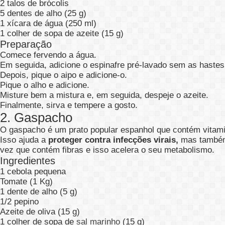
2 talos de brócolis
5 dentes de alho (25 g)
1 xícara de água (250 ml)
1 colher de sopa de azeite (15 g)
Preparação
Comece fervendo a água.
Em seguida, adicione o espinafre pré-lavado sem as hastes
Depois, pique o aipo e adicione-o.
Pique o alho e adicione.
Misture bem a mistura e, em seguida, despeje o azeite.
Finalmente, sirva e tempere a gosto.
2. Gaspacho
O gaspacho é um prato popular espanhol que contém vitami
Isso ajuda a
proteger contra infecções virais,
mas també
vez que contém fibras e isso acelera o seu metabolismo.
Ingredientes
1 cebola pequena
Tomate (1 Kg)
1 dente de alho (5 g)
1/2 pepino
Azeite de oliva (15 g)
1 colher de sopa de
sal marinho
(15 g)