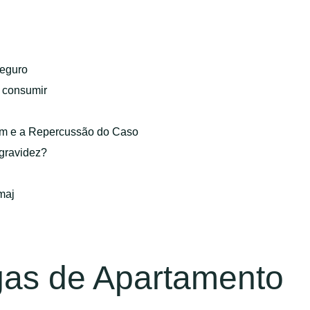
eguro
o consumir
gem e a Repercussão do Caso
 gravidez?
maj
gas de Apartamento