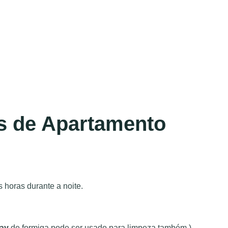
s de Apartamento
 horas durante a noite.
ray
de formiga pode ser usado para limpeza também.)