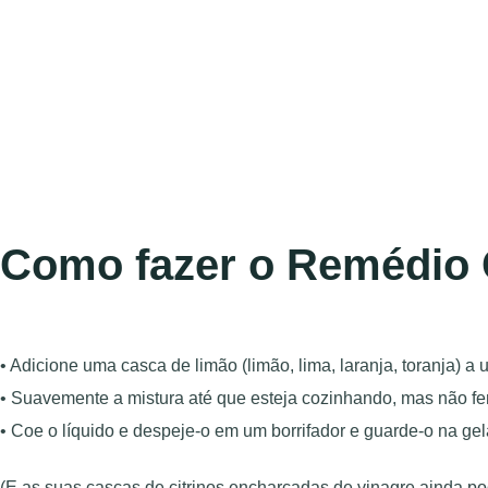
Como fazer o Remédio 
• Adicione uma casca de limão (limão, lima, laranja, toranja) a
• Suavemente a mistura até que esteja cozinhando, mas não fer
• Coe o líquido e despeje-o em um borrifador e guarde-o na gel
(E as suas cascas de citrinos encharcadas de vinagre ainda p