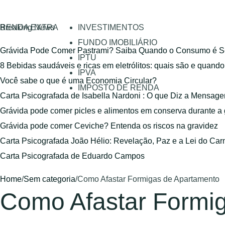
RENDA EXTRA
Breaking News
INVESTIMENTOS
FUNDO IMOBILIÁRIO
Grávida Pode Comer Pastrami? Saiba Quando o Consumo é S
IPTU
8 Bebidas saudáveis e ricas em eletrólitos: quais são e quand
IPVA
Você sabe o que é uma Economia Circular?
IMPOSTO DE RENDA
Carta Psicografada de Isabella Nardoni : O que Diz a Mensa
Grávida pode comer picles e alimentos em conserva durante a
Grávida pode comer Ceviche? Entenda os riscos na gravidez
Carta Psicografada João Hélio: Revelação, Paz e a Lei do Car
Carta Psicografada de Eduardo Campos
Home
/
Sem categoria
/
Como Afastar Formigas de Apartamento
Como Afastar Formi