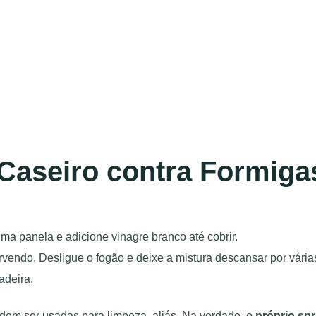
Caseiro contra Formiga
 uma panela e adicione vinagre branco até cobrir.
vendo. Desligue o fogão e deixe a mistura descansar por várias
adeira.
odem ser usadas para limpeza, aliás. Na verdade, o
próprio sp