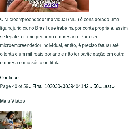
O Microempreendedor Individual (MEI) é considerado uma
figura jurídica no Brasil que trabalha por conta própria e, assim,
se legaliza como pequeno empresário. Para ser
microempreendedor individual, então, é preciso faturar até
oitenta e um mil reais por ano e não ter participação em outra
empresa como sócio ou titular. …
Continue
Page 40 of 59
« First
...
10
20
30
«
38
39
40
41
42
»
50
...
Last »
Mais Vistos