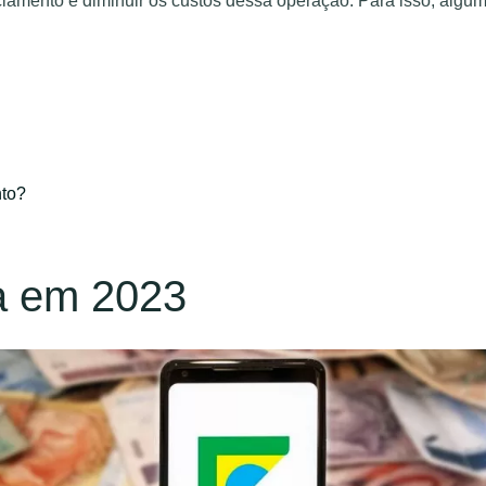
nciamento e diminuir os custos dessa operação. Para isso, algu
nto?
a em 2023