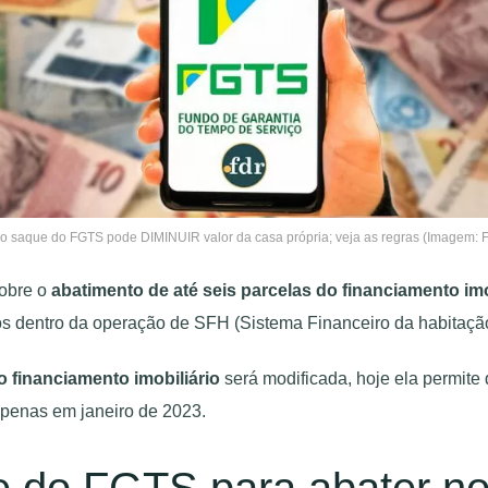
o saque do FGTS pode DIMINUIR valor da casa própria; veja as regras (Imagem: 
sobre o
abatimento de até seis parcelas do financiamento imo
dos dentro da operação de SFH (Sistema Financeiro da habitaçã
 financiamento imobiliário
será modificada, hoje ela permite 
apenas em janeiro de 2023.
 do FGTS para abater no