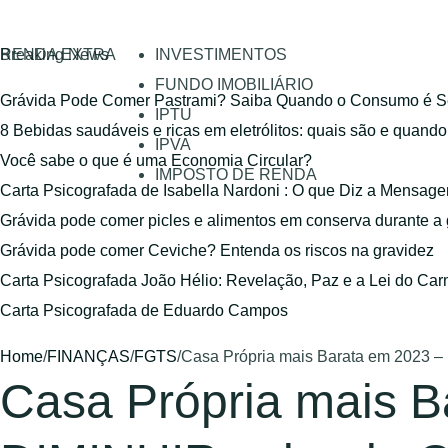
RENDA EXTRA
Breaking News
INVESTIMENTOS
FUNDO IMOBILIÁRIO
Grávida Pode Comer Pastrami? Saiba Quando o Consumo é S
IPTU
8 Bebidas saudáveis e ricas em eletrólitos: quais são e quand
IPVA
Você sabe o que é uma Economia Circular?
IMPOSTO DE RENDA
Carta Psicografada de Isabella Nardoni : O que Diz a Mensa
Grávida pode comer picles e alimentos em conserva durante a
Grávida pode comer Ceviche? Entenda os riscos na gravidez
Carta Psicografada João Hélio: Revelação, Paz e a Lei do Car
Carta Psicografada de Eduardo Campos
Home
/
FINANÇAS
/
FGTS
/
Casa Própria mais Barata em 2023 –
Casa Própria mais B