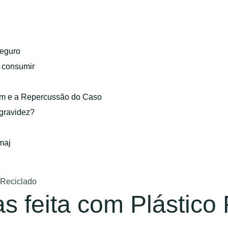
eguro
o consumir
gem e a Repercussão do Caso
 gravidez?
maj
o Reciclado
as feita com Plástico