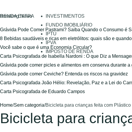
RENDA EXTRA
Breaking News
INVESTIMENTOS
FUNDO IMOBILIÁRIO
Grávida Pode Comer Pastrami? Saiba Quando o Consumo é S
IPTU
8 Bebidas saudáveis e ricas em eletrólitos: quais são e quand
IPVA
Você sabe o que é uma Economia Circular?
IMPOSTO DE RENDA
Carta Psicografada de Isabella Nardoni : O que Diz a Mensa
Grávida pode comer picles e alimentos em conserva durante a
Grávida pode comer Ceviche? Entenda os riscos na gravidez
Carta Psicografada João Hélio: Revelação, Paz e a Lei do Car
Carta Psicografada de Eduardo Campos
Home
/
Sem categoria
/
Bicicleta para crianças feita com Plástic
Bicicleta para crianç