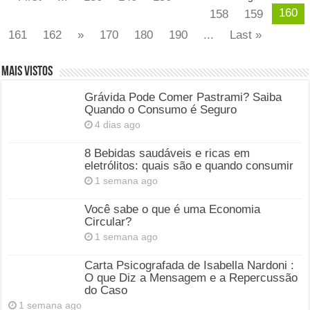
160
158
159
161
162
»
170
180
190
...
Last »
Mais Vistos
Grávida Pode Comer Pastrami? Saiba
Quando o Consumo é Seguro
4 dias ago
8 Bebidas saudáveis e ricas em
eletrólitos: quais são e quando consumir
1 semana ago
Você sabe o que é uma Economia
Circular?
1 semana ago
Carta Psicografada de Isabella Nardoni :
O que Diz a Mensagem e a Repercussão
do Caso
1 semana ago