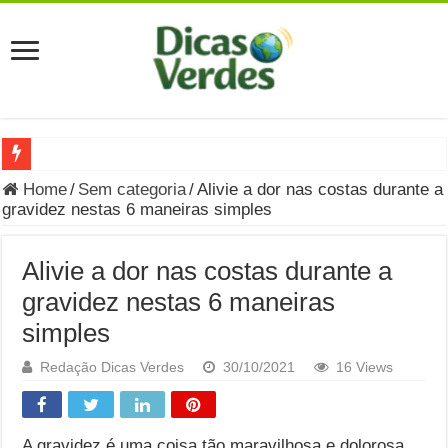
Grávida Pode Comer Pastrami? Saiba Quando o Consumo é S
Home
/
Sem categoria
/
Alivie a dor nas costas durante a
gravidez nestas 6 maneiras simples
8 Bebidas saudáveis e ricas em eletrólitos: quais são e quand
Você sabe o que é uma Economia Circular?
Alivie a dor nas costas durante a
Carta Psicografada de Isabella Nardoni : O que Diz a Mensa
gravidez nestas 6 maneiras
simples
Grávida pode comer picles e alimentos em conserva durante 
Grávida pode comer Ceviche? Entenda os riscos na gravidez
Redação Dicas Verdes
30/10/2021
16 Views
Carta Psicografada João Hélio: Revelação, Paz e a Lei do Car
Carta Psicografada de Eduardo Campos
A gravidez é uma coisa tão maravilhosa e dolorosa