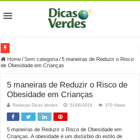
Grávida Pode Comer Pastrami? Saiba Quando o Consumo é S
Home
/
Sem categoria
/
5 maneiras de Reduzir o Risco
de Obesidade em Crianças
8 Bebidas saudáveis e ricas em eletrólitos: quais são e quand
Você sabe o que é uma Economia Circular?
5 maneiras de Reduzir o Risco de
Carta Psicografada de Isabella Nardoni : O que Diz a Mensa
Obesidade em Crianças
Grávida pode comer picles e alimentos em conserva durante 
Redacao Dicas Verdes
01/06/2018
370 Views
Grávida pode comer Ceviche? Entenda os riscos na gravidez
Carta Psicografada João Hélio: Revelação, Paz e a Lei do Car
5 maneiras de Reduzir o Risco de Obesidade em
Crianças. A obesidade é um distúrbio do estilo de
Carta Psicografada de Eduardo Campos