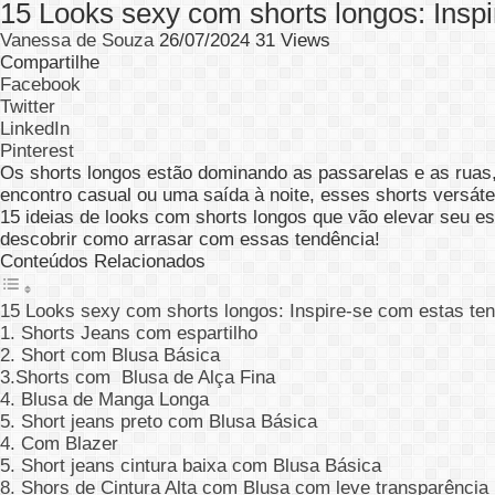
15 Looks sexy com shorts longos: Inspi
Vanessa de Souza
26/07/2024
31 Views
Compartilhe
Facebook
Twitter
LinkedIn
Pinterest
Os shorts longos estão dominando as passarelas e as ruas,
encontro casual ou uma saída à noite, esses shorts versáte
15 ideias de looks com shorts longos que vão elevar seu es
descobrir como arrasar com essas tendência!
Conteúdos Relacionados
15 Looks sexy com shorts longos: Inspire-se com estas ten
1. Shorts Jeans com espartilho
2. Short com Blusa Básica
3.Shorts com Blusa de Alça Fina
4. Blusa de Manga Longa
5. Short jeans preto com Blusa Básica
4. Com Blazer
5. Short jeans cintura baixa com Blusa Básica
8. Shors de Cintura Alta com Blusa com leve transparência