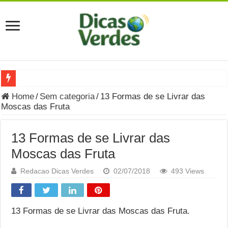
Grávida Pode Comer Pastrami? Saiba Quando o Consumo é S
Home
/
Sem categoria
/
13 Formas de se Livrar das
Moscas das Fruta
8 Bebidas saudáveis e ricas em eletrólitos: quais são e quand
Você sabe o que é uma Economia Circular?
13 Formas de se Livrar das
Carta Psicografada de Isabella Nardoni : O que Diz a Mensa
Moscas das Fruta
Grávida pode comer picles e alimentos em conserva durante 
Redacao Dicas Verdes
02/07/2018
493 Views
Grávida pode comer Ceviche? Entenda os riscos na gravidez
Carta Psicografada João Hélio: Revelação, Paz e a Lei do Car
13 Formas de se Livrar das Moscas das Fruta.
Carta Psicografada de Eduardo Campos