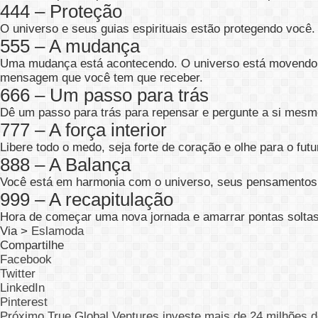
444 – Proteção
O universo e seus guias espirituais estão protegendo você
555 – A mudança
Uma mudança está acontecendo. O universo está movendo a
mensagem que você tem que receber.
666 – Um passo para trás
Dê um passo para trás para repensar e pergunte a si mesmo
777 – A força interior
Libere todo o medo, seja forte de coração e olhe para o fut
888 – A Balança
Você está em harmonia com o universo, seus pensamentos
999 – A recapitulação
Hora de começar uma nova jornada e amarrar pontas soltas.
Via >
Eslamoda
Compartilhe
Facebook
Twitter
LinkedIn
Pinterest
Próximo
True Global Ventures investe mais de 24 milhões d