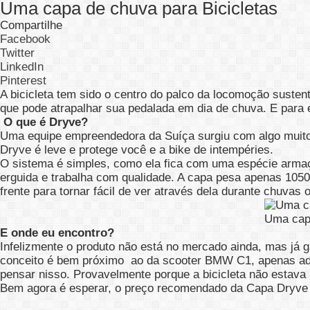
Uma capa de chuva para Bicicletas
Compartilhe
Facebook
Twitter
LinkedIn
Pinterest
A bicicleta tem sido o centro do palco da locomoção susten
que pode atrapalhar sua pedalada em dia de chuva. E para 
O que é Dryve?
Uma equipe empreendedora da Suíça surgiu com algo muito i
Dryve é leve e protege você e a bike de intempéries.
O sistema é simples, como ela fica com uma espécie armaç
erguida e trabalha com qualidade. A capa pesa apenas 1050
frente para tornar fácil de ver através dela durante chuvas 
Uma capa
E onde eu encontro?
Infelizmente o produto não está no mercado ainda, mas já 
conceito é bem próximo ao da scooter BMW C1, apenas adap
pensar nisso. Provavelmente porque a bicicleta não estava
Bem agora é esperar, o preço recomendado da Capa Dryve 