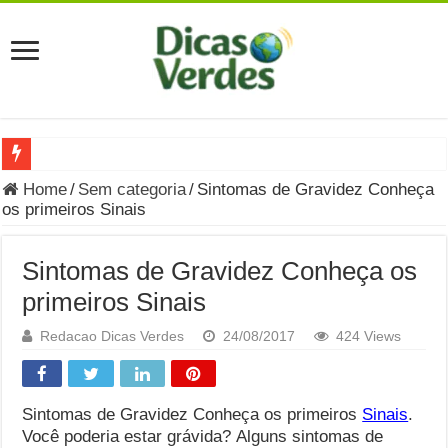
Grávida Pode Comer Pastrami? Saiba Quando o Consumo é S
Home
/
Sem categoria
/
Sintomas de Gravidez Conheça
os primeiros Sinais
8 Bebidas saudáveis e ricas em eletrólitos: quais são e quand
Você sabe o que é uma Economia Circular?
Sintomas de Gravidez Conheça os
Carta Psicografada de Isabella Nardoni : O que Diz a Mensa
primeiros Sinais
Grávida pode comer picles e alimentos em conserva durante 
Redacao Dicas Verdes
24/08/2017
424 Views
Grávida pode comer Ceviche? Entenda os riscos na gravidez
Carta Psicografada João Hélio: Revelação, Paz e a Lei do Car
Sintomas de Gravidez Conheça os primeiros
Sinais
.
Você poderia estar grávida? Alguns sintomas de
Carta Psicografada de Eduardo Campos