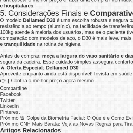
e hospitalares
.
5. Considerações Finais e
Comparativ
O modelo
Dellamed D30
é uma escolha robusta e segura pa
resistência ao tempo (alumínio), na facilidade de transferê
100kg atende à maioria dos usuários, mas se o paciente t
comparação com modelos de aço, o D30 é mais leve, mais fá
e tranquilidade
na rotina de higiene.
Antes de comprar,
meça a largura do vaso sanitário e da
segura da cadeira. Esse cuidado simples assegura conforto
🔥
Oferta Especial: Dellamed D30
Aproveite enquanto ainda está disponível! Invista em saúde
👉
[
Confira o melhor preço agora mesmo
Compartilhe
Facebook
Twitter
LinkedIn
Pinterest
Próximo
🚨 Golpe da Biometria Facial: O Que é e Como Evi
Próximo
CNH Mais Barata: Veja as Novas Regras para Tirar
Artigos Relacionados