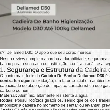
👉
Dellamed D30: O apoio que seu corpo merece
Nosso review completo abordou a durabilidade, segurança 
banho para a sua casa ou instituição, confira a análise a seg
1.
Segurança e Estrutura
da Cadeira 
O ponto mais forte da
Cadeira De Banho Dellamed D30
é a
contra ferrugem
e oxidação, um fator crucial em ambiente
capacidade de absorção de impacto, característica que gar
carbono comum.
Material:
Alumínio, altamente resistente à água.
Rodas:
Possui rodízios giratórios, sendo que os dois tras
imobilizar a cadeira no momento de sentar ou levantar, pre