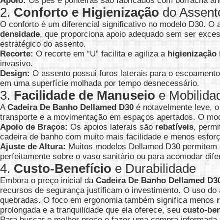
Apoio:
Os pés e ponteiras são fabricados com borracha ant
2.
Conforto e Higienização
do Assent
O conforto é um diferencial significativo no modelo D30. O
densidade
, que proporciona apoio adequado sem ser excess
estratégico do assento.
Recorte:
O recorte em “U” facilita e agiliza a
higienização 
invasivo.
Design:
O assento possui furos laterais para o escoamento
em uma superfície molhada por tempo desnecessário.
3.
Facilidade de Manuseio
e Mobilida
A
Cadeira De Banho Dellamed D30
é notavelmente leve, o 
transporte e a movimentação em espaços apertados. O mo
Apoio de Braços:
Os apoios laterais são
rebatíveis
, permi
cadeira de banho com muito mais facilidade e menos esforç
Ajuste de Altura:
Muitos modelos Dellamed D30 permitem
perfeitamente sobre o vaso sanitário ou para acomodar dife
4.
Custo-Benefício
e Durabilidade
Embora o preço inicial da
Cadeira De Banho Dellamed D3
recursos de segurança justificam o investimento. O uso d
quebradas. O foco em ergonomia também significa menos
prolongada e a tranquilidade que ela oferece, seu
custo-ben
Para buscar o melhor preço e fazer uma compra informada, 