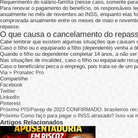
Requerimento do salário-família (nesse caso, somente par
Para renovar o pagamento do benefício, os responsáveis le
anualmente no mês de novembro ao INSS, enquanto elas fo
comprovada anualmente entre os meses de maio e novembro. 
repasse.
O que causa o cancelamento do repas
Cabe lembrar que existem algumas situações que causam o
Caso o filho ou o equiparado a filho (dependente) venha a ób
Quando o filho ou dependente completar 14 anos, a não ser 
Nas situações de invalidez, caso o filho ou equiparado rec
Caso o beneficiário perca o emprego, pois trata-se de um p
Via >
Pronatec Pro
Compartilhe
Facebook
Twitter
LinkedIn
Pinterest
Próximo
PIS/Pasep de 2023 CONFIRMADO: brasileiros rec
Próximo
Como faço para pagar o INSS atrasado? Isso vai 
Artigos Relacionados