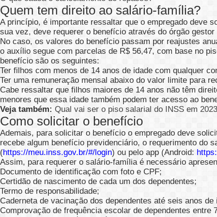
Quem tem direito ao salário-família?
A princípio, é importante ressaltar que o empregado deve so
sua vez, deve requerer o benefício através do órgão gestor
No caso, os valores do benefício passam por reajustes anua
o auxílio segue com parcelas de R$ 56,47, com base no piso 
benefício são os seguintes:
Ter filhos com menos de 14 anos de idade com qualquer cond
Ter uma remuneração mensal abaixo do valor limite para rec
Cabe ressaltar que filhos maiores de 14 anos não têm direi
menores que essa idade também podem ter acesso ao benef
Veja também:
Qual vai ser o piso salarial do INSS em 202
Como solicitar o benefício
Ademais, para solicitar o benefício o empregado deve solici
recebe algum benefício previdenciário, o requerimento do sa
(
https://meu.inss.gov.br/#/login
) ou pelo app (Android:
https
Assim, para requerer o salário-família é necessário aprese
Documento de identificação com foto e CPF;
Certidão de nascimento de cada um dos dependentes;
Termo de responsabilidade;
Caderneta de vacinação dos dependentes até seis anos de 
Comprovação de frequência escolar de dependentes entre 7