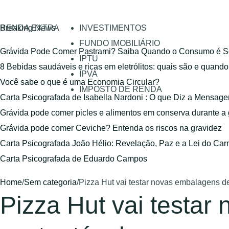
RENDA EXTRA
Breaking News
INVESTIMENTOS
FUNDO IMOBILIÁRIO
Grávida Pode Comer Pastrami? Saiba Quando o Consumo é S
IPTU
8 Bebidas saudáveis e ricas em eletrólitos: quais são e quand
IPVA
Você sabe o que é uma Economia Circular?
IMPOSTO DE RENDA
Carta Psicografada de Isabella Nardoni : O que Diz a Mensa
Grávida pode comer picles e alimentos em conserva durante a
Grávida pode comer Ceviche? Entenda os riscos na gravidez
Carta Psicografada João Hélio: Revelação, Paz e a Lei do Car
Carta Psicografada de Eduardo Campos
Home
/
Sem categoria
/
Pizza Hut vai testar novas embalagens de
Pizza Hut vai testar