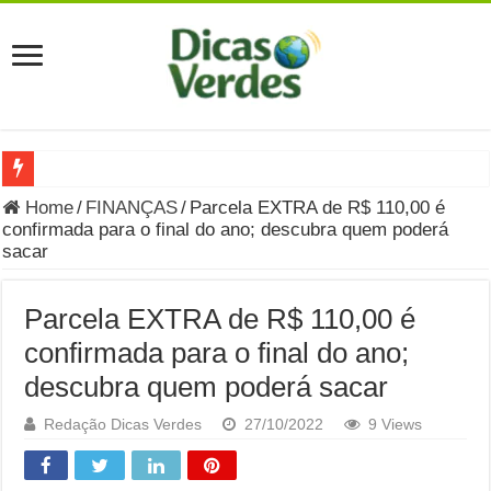
Grávida Pode Comer Pastrami? Saiba Quando o Consumo é S
Home
/
FINANÇAS
/
Parcela EXTRA de R$ 110,00 é
confirmada para o final do ano; descubra quem poderá
8 Bebidas saudáveis e ricas em eletrólitos: quais são e quand
sacar
Você sabe o que é uma Economia Circular?
Parcela EXTRA de R$ 110,00 é
Carta Psicografada de Isabella Nardoni : O que Diz a Mensa
confirmada para o final do ano;
Grávida pode comer picles e alimentos em conserva durante 
descubra quem poderá sacar
Grávida pode comer Ceviche? Entenda os riscos na gravidez
Redação Dicas Verdes
27/10/2022
9 Views
Carta Psicografada João Hélio: Revelação, Paz e a Lei do Car
Carta Psicografada de Eduardo Campos