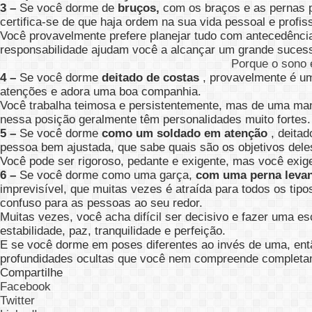
3 –
Se você dorme de
bruços,
com os braços e as pernas pa
certifica-se de que haja ordem na sua vida pessoal e profiss
Você provavelmente prefere planejar tudo com antecedência
responsabilidade ajudam você a alcançar um grande suces
Porque o sono 
4 –
Se você dorme
deitado de costas
, provavelmente é um
atenções e adora uma boa companhia.
Você trabalha teimosa e persistentemente, mas de uma man
nessa posição geralmente têm personalidades muito fortes.
5 –
Se você dorme
como um soldado em atenção
, deitad
pessoa bem ajustada, que sabe quais são os objetivos dele
Você pode ser rigoroso, pedante e exigente, mas você exi
6 –
Se você dorme como uma garça,
com uma perna leva
imprevisível, que muitas vezes é atraída para todos os ti
confuso para as pessoas ao seu redor.
Muitas vezes, você acha difícil ser decisivo e fazer uma es
estabilidade, paz, tranquilidade e perfeição.
E se você dorme em poses diferentes ao invés de uma, ent
profundidades ocultas que você nem compreende completa
Compartilhe
Facebook
Twitter