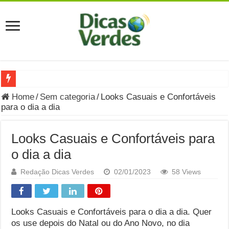
Grávida Pode Comer Pastrami? Saiba Quando o Consumo é S
Home
/
Sem categoria
/
Looks Casuais e Confortáveis ​​
para o dia a dia
8 Bebidas saudáveis e ricas em eletrólitos: quais são e quand
Você sabe o que é uma Economia Circular?
Looks Casuais e Confortáveis ​​para
Carta Psicografada de Isabella Nardoni : O que Diz a Mensa
o dia a dia
Grávida pode comer picles e alimentos em conserva durante 
Redação Dicas Verdes
02/01/2023
58 Views
Grávida pode comer Ceviche? Entenda os riscos na gravidez
Carta Psicografada João Hélio: Revelação, Paz e a Lei do Car
Looks Casuais e Confortáveis ​​para o dia a dia. Quer
os use depois do Natal ou do Ano Novo, no dia
Carta Psicografada de Eduardo Campos