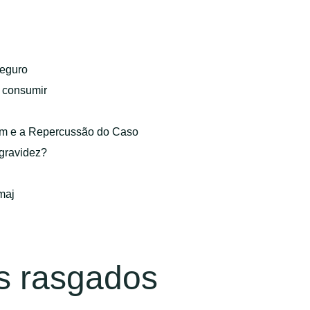
eguro
o consumir
gem e a Repercussão do Caso
 gravidez?
maj
s rasgados