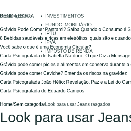
RENDA EXTRA
Breaking News
INVESTIMENTOS
FUNDO IMOBILIÁRIO
Grávida Pode Comer Pastrami? Saiba Quando o Consumo é S
IPTU
8 Bebidas saudáveis e ricas em eletrólitos: quais são e quand
IPVA
Você sabe o que é uma Economia Circular?
IMPOSTO DE RENDA
Carta Psicografada de Isabella Nardoni : O que Diz a Mensa
Grávida pode comer picles e alimentos em conserva durante a
Grávida pode comer Ceviche? Entenda os riscos na gravidez
Carta Psicografada João Hélio: Revelação, Paz e a Lei do Car
Carta Psicografada de Eduardo Campos
Home
/
Sem categoria
/
Look para usar Jeans rasgados
Look para usar Jean