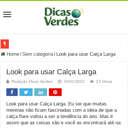
Grávida Pode Comer Pastrami? Saiba Quando o Consumo é S
Home
/
Sem categoria
/
Look para usar Calça Larga
8 Bebidas saudáveis e ricas em eletrólitos: quais são e quand
Look para usar Calça Larga
Você sabe o que é uma Economia Circular?
Redação Dicas Verdes
24/01/2023
23 Views
Carta Psicografada de Isabella Nardoni : O que Diz a Mensa
Grávida pode comer picles e alimentos em conserva durante 
Look para usar Calça Larga. Eu sei que muitas
Grávida pode comer Ceviche? Entenda os riscos na gravidez
meninas não ficam fascinadas com a ideia de que a
Carta Psicografada João Hélio: Revelação, Paz e a Lei do Car
calça flare voltou a ser a tendência do ano. Mas é
assim que as coisas são e você as encontrará até na
Carta Psicografada de Eduardo Campos