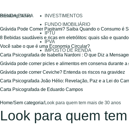
RENDA EXTRA
Breaking News
INVESTIMENTOS
FUNDO IMOBILIÁRIO
Grávida Pode Comer Pastrami? Saiba Quando o Consumo é S
IPTU
8 Bebidas saudáveis e ricas em eletrólitos: quais são e quand
IPVA
Você sabe o que é uma Economia Circular?
IMPOSTO DE RENDA
Carta Psicografada de Isabella Nardoni : O que Diz a Mensa
Grávida pode comer picles e alimentos em conserva durante a
Grávida pode comer Ceviche? Entenda os riscos na gravidez
Carta Psicografada João Hélio: Revelação, Paz e a Lei do Car
Carta Psicografada de Eduardo Campos
Home
/
Sem categoria
/
Look para quem tem mais de 30 anos
Look para quem tem