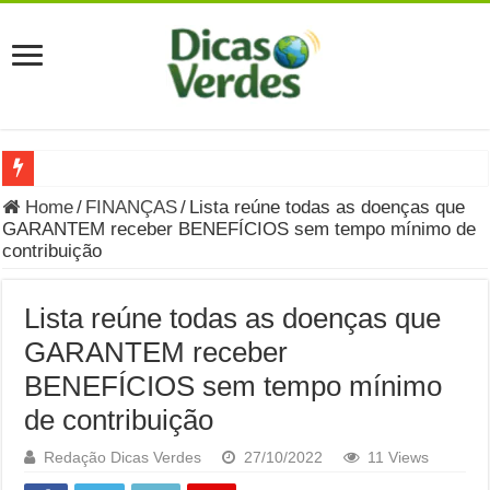
Grávida Pode Comer Pastrami? Saiba Quando o Consumo é S
Home
/
FINANÇAS
/
Lista reúne todas as doenças que
GARANTEM receber BENEFÍCIOS sem tempo mínimo de
8 Bebidas saudáveis e ricas em eletrólitos: quais são e quand
contribuição
Você sabe o que é uma Economia Circular?
Lista reúne todas as doenças que
Carta Psicografada de Isabella Nardoni : O que Diz a Mensa
GARANTEM receber
Grávida pode comer picles e alimentos em conserva durante 
BENEFÍCIOS sem tempo mínimo
Grávida pode comer Ceviche? Entenda os riscos na gravidez
de contribuição
Carta Psicografada João Hélio: Revelação, Paz e a Lei do Car
Redação Dicas Verdes
27/10/2022
11 Views
Carta Psicografada de Eduardo Campos