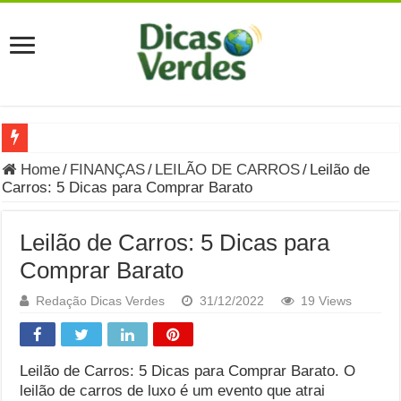
Grávida Pode Comer Pastrami? Saiba Quando o Consumo é S
Home
/
FINANÇAS
/
LEILÃO DE CARROS
/
Leilão de
Carros: 5 Dicas para Comprar Barato
8 Bebidas saudáveis e ricas em eletrólitos: quais são e quand
Você sabe o que é uma Economia Circular?
Leilão de Carros: 5 Dicas para
Carta Psicografada de Isabella Nardoni : O que Diz a Mensa
Comprar Barato
Grávida pode comer picles e alimentos em conserva durante 
Redação Dicas Verdes
31/12/2022
19 Views
Grávida pode comer Ceviche? Entenda os riscos na gravidez
Carta Psicografada João Hélio: Revelação, Paz e a Lei do Car
Leilão de Carros: 5 Dicas para Comprar Barato. O
leilão de carros de luxo é um evento que atrai
Carta Psicografada de Eduardo Campos