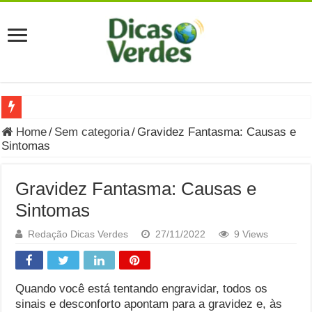
Grávida Pode Comer Pastrami? Saiba Quando o Consumo é S
Home
/
Sem categoria
/
Gravidez Fantasma: Causas e
Sintomas
8 Bebidas saudáveis e ricas em eletrólitos: quais são e quand
Você sabe o que é uma Economia Circular?
Gravidez Fantasma: Causas e
Carta Psicografada de Isabella Nardoni : O que Diz a Mensa
Sintomas
Grávida pode comer picles e alimentos em conserva durante 
Redação Dicas Verdes
27/11/2022
9 Views
Grávida pode comer Ceviche? Entenda os riscos na gravidez
Carta Psicografada João Hélio: Revelação, Paz e a Lei do Car
Quando você está tentando engravidar, todos os
sinais e desconforto apontam para a gravidez e, às
Carta Psicografada de Eduardo Campos