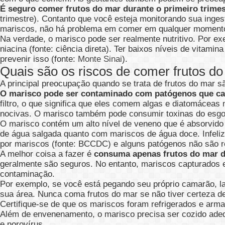
É seguro comer frutos do mar durante o primeiro trimes
trimestre). Contanto que você esteja monitorando sua inge
mariscos, não há problema em comer em qualquer momento
Na verdade, o marisco pode ser realmente nutritivo. Por 
niacina (fonte: ciência direta). Ter baixos níveis de vitam
prevenir isso (fonte:
Monte Sinai
).
Quais são os riscos de comer frutos do
A principal preocupação quando se trata de frutos do mar s
O marisco pode ser contaminado com patógenos que c
filtro, o que significa que eles comem algas e diatomácea
nocivas. O marisco também pode consumir toxinas do esgot
O marisco contém um alto nível de veneno que é absorvido
de água salgada quanto com mariscos de água doce. Infeliz
por mariscos (fonte: BCCDC) e alguns patógenos não são 
A melhor coisa a fazer é
consuma apenas frutos do mar de
geralmente são seguros. No entanto, mariscos capturados 
contaminação.
Por exemplo, se você está pegando seu próprio camarão, la
sua área. Nunca coma frutos do mar se não tiver certeza
Certifique-se de que os mariscos foram refrigerados e arm
Além de envenenamento, o marisco precisa ser cozido adeq
e norovírus.