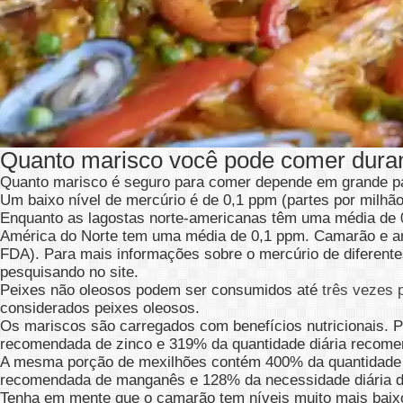
Quanto marisco você pode comer duran
Quanto marisco é seguro para comer depende em grande par
Um baixo nível de mercúrio é de 0,1 ppm (partes por milhã
Enquanto as lagostas norte-americanas têm uma média de 
América do Norte tem uma média de 0,1 ppm. Camarão e am
FDA). Para mais informações sobre o mercúrio de diferente
pesquisando no site.
Peixes não oleosos podem ser consumidos até
três vezes
considerados peixes oleosos.
Os mariscos são carregados com benefícios nutricionais. 
recomendada de zinco e 319% da quantidade diária recome
A mesma porção de mexilhões contém 400% da quantidade 
recomendada de manganês e 128% da necessidade diária de
Tenha em mente que o camarão tem níveis muito mais baixo