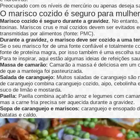
Preocupado com os níveis de mercúrio ou apenas deseja s
O marisco cozido é seguro para mulhe
Marisco cozido é seguro durante a gravidez
. No entanto
toxinas. Mariscos crus e mal cozidos devem ser evitados e
transmitidas por alimentos (fonte:
PMC
).
Durante a gravidez, o marisco deve ser cozido a uma tem
Se o seu marisco for de uma fonte confiável e totalmente 
fonte de proteína magra, por isso também é uma escolha sa
Para te inspirar, aqui estão algumas ideias de refeições sau
Massa de camarão:
Camarão a massa é deliciosa em um cr
de que a manteiga foi pasteurizada.
Salada de caranguejo:
Muitos saladas de caranguejo são n
de caranguejo combina caranguejo cozido, aipo, cebolinha 
suco de limão e mostarda.
Paella:
Paella combina açafrão arroz e legumes com camarão
mas a carne fria precisa ser aquecida durante a gravidez.
Sopa de caranguejo e mariscos:
caranguejo e ensopado d
batatas e caldo.