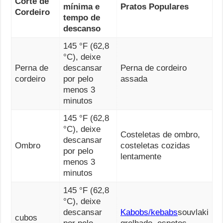
Corte de
mínima e
Pratos Populares
Cordeiro
tempo de
descanso
145 °F (62,8
°C), deixe
Perna de
descansar
Perna de cordeiro
cordeiro
por pelo
assada
menos 3
minutos
145 °F (62,8
°C), deixe
Costeletas de ombro,
descansar
Ombro
costeletas cozidas
por pelo
lentamente
menos 3
minutos
145 °F (62,8
°C), deixe
descansar
Kabobs/kebabs
souvlaki
cubos