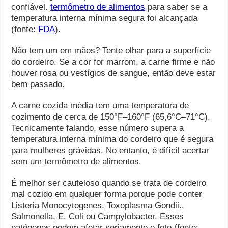
confiável.
termômetro de alimentos
para saber se a
temperatura interna mínima segura foi alcançada
(fonte:
FDA
).
Não tem um em mãos? Tente olhar para a superfície
do cordeiro. Se a cor for marrom, a carne firme e não
houver rosa ou vestígios de sangue, então deve estar
bem passado.
A carne cozida média tem uma temperatura de
cozimento de cerca de 150°F–160°F (65,6°C–71°C).
Tecnicamente falando, esse número supera a
temperatura interna mínima do cordeiro que é segura
para mulheres grávidas. No entanto, é difícil acertar
sem um termômetro de alimentos.
É melhor ser cauteloso quando se trata de cordeiro
mal cozido em qualquer forma porque pode conter
Listeria Monocytogenes, Toxoplasma Gondii.,
Salmonella, E. Coli ou Campylobacter. Esses
patógenos podem afetar seriamente o feto (fonte: