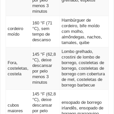
por pelo
grelhado, espetos
menos 3
minutos
Hambúrguer de
160 °F (71
cordeiro, bife moído
cordeiro
°C), sem
com molho,
moído
tempo de
almôndegas, nachos,
descanso
tamales, quibe
Lombo grelhado,
145 °F (62,8
crostini de lombo de
°C), deixe
Fora,
borrego, costeletas de
descansar
costeletas,
borrego, costeletas de
por pelo
costela
borrego com cobertura
menos 3
de mel, costeletas de
minutos
borrego barbecue
145 °F (62,8
°C), deixe
ensopado de borrego
cubos
descansar
irlandês, ensopado de
maiores
por pelo
borrego marroquino