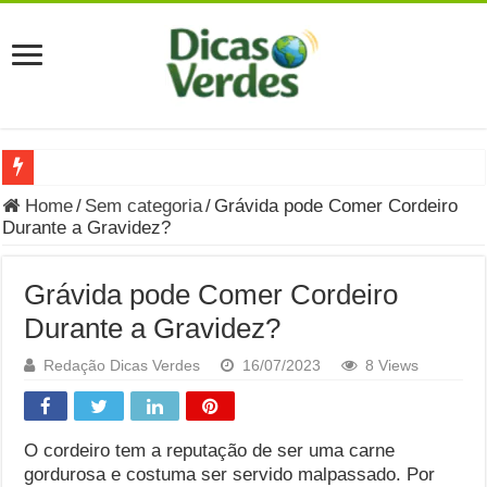
Grávida Pode Comer Pastrami? Saiba Quando o Consumo é S
Home
/
Sem categoria
/
Grávida pode Comer Cordeiro
Durante a Gravidez?
8 Bebidas saudáveis e ricas em eletrólitos: quais são e quand
Você sabe o que é uma Economia Circular?
Grávida pode Comer Cordeiro
Carta Psicografada de Isabella Nardoni : O que Diz a Mensa
Durante a Gravidez?
Grávida pode comer picles e alimentos em conserva durante 
Redação Dicas Verdes
16/07/2023
8 Views
Grávida pode comer Ceviche? Entenda os riscos na gravidez
Carta Psicografada João Hélio: Revelação, Paz e a Lei do Car
O cordeiro tem a reputação de ser uma carne
gordurosa e costuma ser servido malpassado. Por
Carta Psicografada de Eduardo Campos