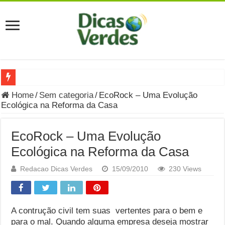
Grávida Pode Comer Pastrami? Saiba Quando o Consumo é S
Home
/
Sem categoria
/
EcoRock – Uma Evolução
Ecológica na Reforma da Casa
8 Bebidas saudáveis e ricas em eletrólitos: quais são e quand
Você sabe o que é uma Economia Circular?
EcoRock – Uma Evolução
Carta Psicografada de Isabella Nardoni : O que Diz a Mensa
Ecológica na Reforma da Casa
Grávida pode comer picles e alimentos em conserva durante 
Redacao Dicas Verdes
15/09/2010
230 Views
Grávida pode comer Ceviche? Entenda os riscos na gravidez
Carta Psicografada João Hélio: Revelação, Paz e a Lei do Car
A contrução civil tem suas vertentes para o bem e
Carta Psicografada de Eduardo Campos
para o mal. Quando alguma empresa deseja mostrar