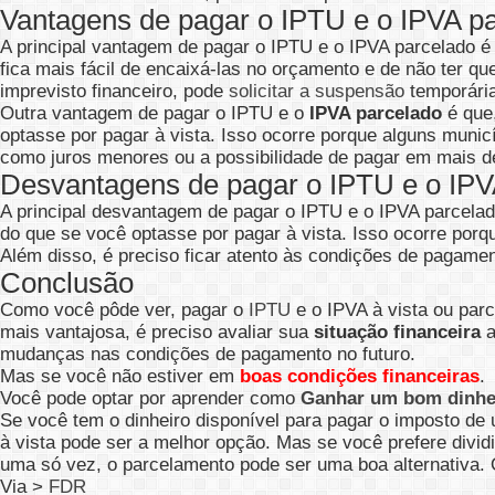
Vantagens de pagar o IPTU e o IPVA p
A principal vantagem de pagar o IPTU e o IPVA parcelado é 
fica mais fácil de encaixá-las no orçamento e de não ter q
imprevisto financeiro, pode
solicitar a suspensão
temporária
Outra vantagem de pagar o IPTU e o
IPVA parcelado
é que,
optasse por pagar à vista. Isso ocorre porque alguns muni
como juros menores ou a possibilidade de pagar em mais d
Desvantagens de pagar o IPTU e o IPV
A principal desvantagem de pagar o IPTU e o IPVA parcelado 
do que se você optasse por pagar à vista. Isso ocorre porq
Além disso, é preciso ficar atento às condições de pagame
Conclusão
Como você pôde ver, pagar o
IPTU
e o IPVA à vista ou par
mais vantajosa, é preciso avaliar sua
situação financeira
a
mudanças nas condições de pagamento no futuro.
Mas se você não estiver em
boas condições financeiras
.
Você pode optar por aprender como
Ganhar um bom dinhei
Se você tem o dinheiro disponível para pagar o imposto d
à vista pode ser a melhor opção. Mas se você prefere divid
uma só vez, o parcelamento pode ser uma boa alternativa.
Via >
FDR