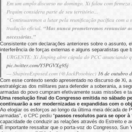
Em um amplo discurso no domingo, Xi falou com firmeza s
Pequim considera parte de seu território.
..
“Continuaremos a lutar pela reunificação pacífica com a 
tradução oficial.
“Mas nunca prometeremos renunciar ao 
necessárias.”
Consistente com declarações anteriores sobre o assunto, el
interferência de forças externas e alguns separatistas que
URGENTE: Xi Jinping abre cúpula do PCC anunciando que
pic.twitter.com/Y5PGVXg9Sj
— ShapiroExposed.com (@JackPosobiec)
16 de outubro 
Com esse contexto sendo apresentado no discurso de Xi, 
estratégicas dos militares para defender a soberania, a se
armadas do povo cumpram efetivamente suas missões e tar
Uma resolução final do Congresso emitida no sábado pe
continuarão a ser modernizadas e expandidas com o obj
Ao elogiar os esforços ao longo da última meia década de P
armadas”, o
CPC pediu
“
passos resolutos para se opor à
capacidade de conduzir as relações através do Estreito e a
É importante ressaltar que o porta-voz do Congresso, Sun 