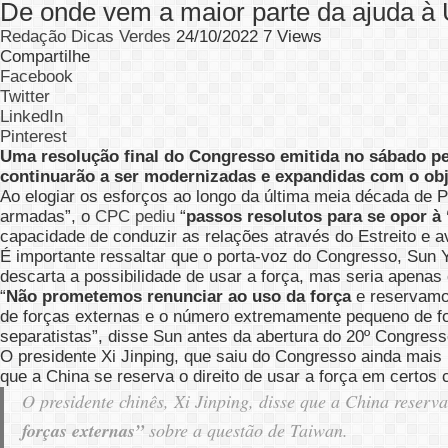
De onde vem a maior parte da ajuda à
Redação Dicas Verdes
24/10/2022
7 Views
Compartilhe
Facebook
Twitter
LinkedIn
Pinterest
Uma resolução final do Congresso emitida no sábado pe
continuarão a ser modernizadas e expandidas com o obj
Ao elogiar os esforços ao longo da última meia década de P
armadas”, o
CPC pediu
“
passos resolutos para se opor à
capacidade de conduzir as relações através do Estreito e a
É importante ressaltar que o porta-voz do Congresso, Sun 
descarta a possibilidade de usar a força, mas seria apenas
“
Não prometemos renunciar ao uso da força
e reservamo
de forças externas e o número extremamente pequeno de fo
separatistas”, disse Sun antes da abertura do 20º Congress
O presidente Xi Jinping, que saiu do Congresso ainda mais
que a China se reserva o direito de usar a força em certos
O presidente chinês, Xi Jinping, disse que a China reser
forças externas”
sobre a questão de Taiwan.