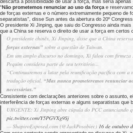
descarta a possibilidade de usar a força, mas seria apenas
“
Não prometemos renunciar ao uso da força
e reservamo
de forças externas e o número extremamente pequeno de fo
separatistas”, disse Sun antes da abertura do 20º Congress
O presidente Xi Jinping, que saiu do Congresso ainda mais
que a China se reserva o direito de usar a força em certos
O presidente chinês, Xi Jinping, disse que a China reser
forças externas”
sobre a questão de Taiwan.
Em um amplo discurso no domingo, Xi falou com firmeza s
Pequim considera parte de seu território.
..
“Continuaremos a lutar pela reunificação pacífica com a 
tradução oficial.
“Mas nunca prometeremos renunciar ao 
necessárias.”
Consistente com declarações anteriores sobre o assunto, el
interferência de forças externas e alguns separatistas que
URGENTE: Xi Jinping abre cúpula do PCC anunciando que
pic.twitter.com/Y5PGVXg9Sj
— ShapiroExposed.com (@JackPosobiec)
16 de outubro 