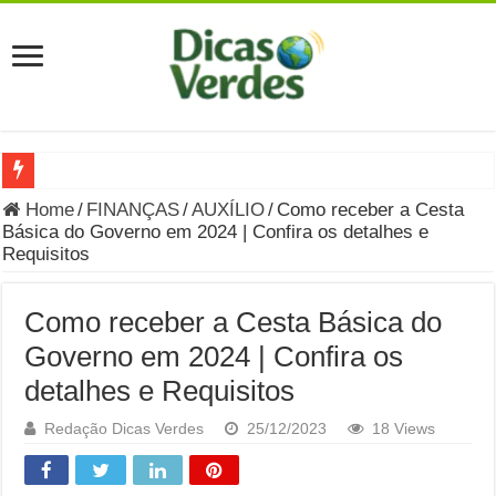
Grávida Pode Comer Pastrami? Saiba Quando o Consumo é S
Home
/
FINANÇAS
/
AUXÍLIO
/
Como receber a Cesta
Básica do Governo em 2024 | Confira os detalhes e
8 Bebidas saudáveis e ricas em eletrólitos: quais são e quand
Requisitos
Você sabe o que é uma Economia Circular?
Como receber a Cesta Básica do
Carta Psicografada de Isabella Nardoni : O que Diz a Mensa
Governo em 2024 | Confira os
Grávida pode comer picles e alimentos em conserva durante 
detalhes e Requisitos
Grávida pode comer Ceviche? Entenda os riscos na gravidez
Redação Dicas Verdes
25/12/2023
18 Views
Carta Psicografada João Hélio: Revelação, Paz e a Lei do Car
Carta Psicografada de Eduardo Campos