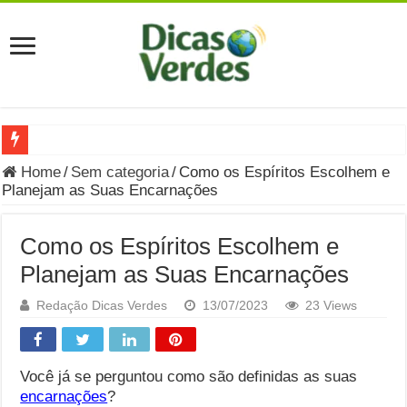
Grávida Pode Comer Pastrami? Saiba Quando o Consumo é S
Home
/
Sem categoria
/
Como os Espíritos Escolhem e
Planejam as Suas Encarnações
8 Bebidas saudáveis e ricas em eletrólitos: quais são e quand
Você sabe o que é uma Economia Circular?
Como os Espíritos Escolhem e
Carta Psicografada de Isabella Nardoni : O que Diz a Mensa
Planejam as Suas Encarnações
Grávida pode comer picles e alimentos em conserva durante 
Redação Dicas Verdes
13/07/2023
23 Views
Grávida pode comer Ceviche? Entenda os riscos na gravidez
Carta Psicografada João Hélio: Revelação, Paz e a Lei do Car
Você já se perguntou como são definidas as suas
encarnações
?
Carta Psicografada de Eduardo Campos