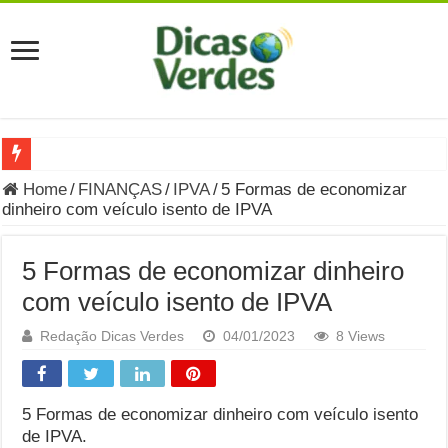
Grávida Pode Comer Pastrami? Saiba Quando o Consumo é S
Home
/
FINANÇAS
/
IPVA
/
5 Formas de economizar
dinheiro com veículo isento de IPVA
8 Bebidas saudáveis e ricas em eletrólitos: quais são e quand
Você sabe o que é uma Economia Circular?
5 Formas de economizar dinheiro
Carta Psicografada de Isabella Nardoni : O que Diz a Mensa
com veículo isento de IPVA
Grávida pode comer picles e alimentos em conserva durante 
Redação Dicas Verdes
04/01/2023
8 Views
Grávida pode comer Ceviche? Entenda os riscos na gravidez
Carta Psicografada João Hélio: Revelação, Paz e a Lei do Car
5 Formas de economizar dinheiro com veículo isento
de IPVA.
Carta Psicografada de Eduardo Campos