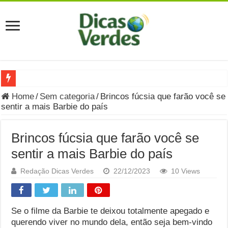
Grávida Pode Comer Pastrami? Saiba Quando o Consumo é S
Home
/
Sem categoria
/
Brincos fúcsia que farão você se
sentir a mais Barbie do país
8 Bebidas saudáveis e ricas em eletrólitos: quais são e quand
Você sabe o que é uma Economia Circular?
Brincos fúcsia que farão você se
Carta Psicografada de Isabella Nardoni : O que Diz a Mensa
sentir a mais Barbie do país
Grávida pode comer picles e alimentos em conserva durante 
Redação Dicas Verdes
22/12/2023
10 Views
Grávida pode comer Ceviche? Entenda os riscos na gravidez
Carta Psicografada João Hélio: Revelação, Paz e a Lei do Car
Se o filme da Barbie te deixou totalmente apegado e
querendo viver no mundo dela, então seja bem-vindo
Carta Psicografada de Eduardo Campos