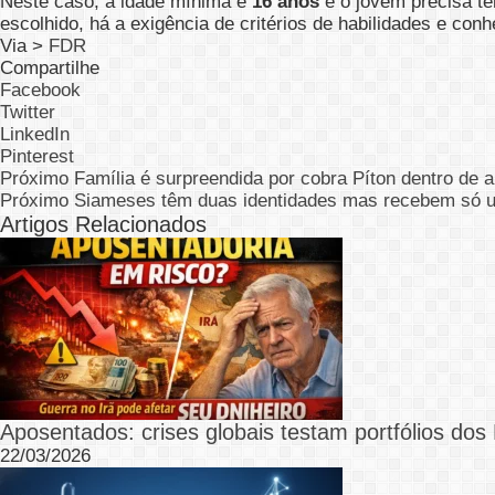
Neste caso, a idade mínima é
16 anos
e o jovem precisa te
escolhido, há a exigência de critérios de habilidades e con
Via >
FDR
Compartilhe
Facebook
Twitter
LinkedIn
Pinterest
Próximo
Família é surpreendida por cobra Píton dentro de 
Próximo
Siameses têm duas identidades mas recebem só u
Artigos Relacionados
Aposentados: crises globais testam portfólios dos 
22/03/2026