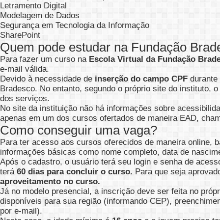
Letramento Digital
Modelagem de Dados
Segurança em Tecnologia da Informação
SharePoint
Quem pode estudar na Fundação Brad
Para fazer um curso na
Escola Virtual da Fundação Brad
e-mail válida.
Devido à necessidade de
inserção do campo CPF
durante 
Bradesco. No entanto, segundo o próprio site do instituto,
dos serviços.
No site da instituição não há informações sobre acessibili
apenas em um dos cursos ofertados de maneira EAD, chama
Como conseguir uma vaga?
Para ter acesso aos cursos oferecidos de maneira online, 
informações básicas como nome completo, data de nascimen
Após o cadastro, o usuário terá seu login e senha de acess
terá
60 dias para concluir o curso.
Para que seja aprovado
aproveitamento no curso.
Já no modelo presencial, a inscrição deve ser feita no próp
disponíveis para sua região (informando CEP), preenchiment
por e-mail).