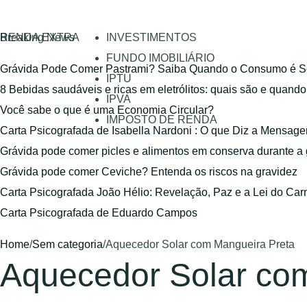
RENDA EXTRA
Breaking News
INVESTIMENTOS
FUNDO IMOBILIÁRIO
Grávida Pode Comer Pastrami? Saiba Quando o Consumo é S
IPTU
8 Bebidas saudáveis e ricas em eletrólitos: quais são e quand
IPVA
Você sabe o que é uma Economia Circular?
IMPOSTO DE RENDA
Carta Psicografada de Isabella Nardoni : O que Diz a Mensa
Grávida pode comer picles e alimentos em conserva durante a
Grávida pode comer Ceviche? Entenda os riscos na gravidez
Carta Psicografada João Hélio: Revelação, Paz e a Lei do Car
Carta Psicografada de Eduardo Campos
Home
/
Sem categoria
/
Aquecedor Solar com Mangueira Preta
Aquecedor Solar co