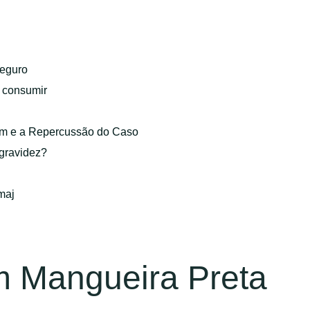
eguro
o consumir
gem e a Repercussão do Caso
 gravidez?
maj
m Mangueira Preta