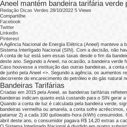
Aneel mantém bandeira tarifária verde
Redação Dicas Verdes
28/10/2022
5 Views
Compartilhe
Facebook
Twitter
LinkedIn
Pinterest
A Agência Nacional de Energia Elétrica (Aneel) manteve a
Sistema Interligado Nacional (SIN). Com a decisão, não ha
A conta de luz está sem essas taxas desde o fim da bandei
deste ano. Segundo a Aneel, na ocasião, a bandeira verde f
Caso houvesse a instituição das outras bandeiras, a conta de
de junho pela Aneel <>. Segundo a agência, os aumentos ref
decorrente do encarecimento do petróleo e do gás natural 
Bandeiras Tarifárias
Criadas em 2015 pela Aneel, as bandeiras tarifárias reflete
bandeiras indicam quanto está custando para o SIN gerar a
Quando a conta de luz é calculada pela bandeira verde, sig
bandeiras vermelha ou amarela, a conta sofre acréscimos, 
patamar 2) a cada 100 quilowatts-hora (kWh) consumidos. 
abril deste ano, o consumidor pagava R$ 14,20 extras a c
O Sistema Interligado Nacional é dividido em quatro subsis