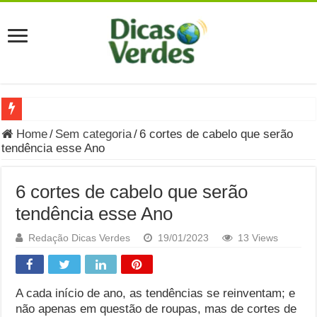
Grávida Pode Comer Pastrami? Saiba Quando o Consumo é S
Home
/
Sem categoria
/
6 cortes de cabelo que serão
tendência esse Ano
8 Bebidas saudáveis e ricas em eletrólitos: quais são e quand
Você sabe o que é uma Economia Circular?
6 cortes de cabelo que serão
Carta Psicografada de Isabella Nardoni : O que Diz a Mensa
tendência esse Ano
Grávida pode comer picles e alimentos em conserva durante 
Redação Dicas Verdes
19/01/2023
13 Views
Grávida pode comer Ceviche? Entenda os riscos na gravidez
Carta Psicografada João Hélio: Revelação, Paz e a Lei do Car
A cada início de ano, as tendências se reinventam; e
não apenas em questão de roupas, mas de cortes de
Carta Psicografada de Eduardo Campos