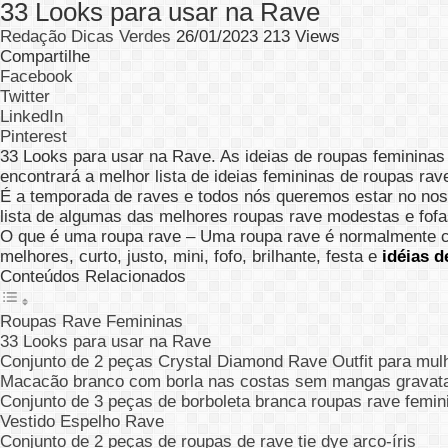
33 Looks para usar na Rave
Redação Dicas Verdes
26/01/2023
213 Views
Compartilhe
Facebook
Twitter
LinkedIn
Pinterest
33 Looks para usar na Rave. As ideias de roupas femininas 
encontrará a melhor lista de ideias femininas de roupas rav
É a temporada de raves e todos nós queremos estar no nos
lista de algumas das melhores roupas rave modestas e fofa
O que é uma roupa rave – Uma roupa rave é normalmente curta
melhores, curto, justo, mini, fofo, brilhante, festa e
idéias d
Conteúdos Relacionados
Roupas Rave Femininas
33 Looks para usar na Rave
Conjunto de 2 peças Crystal Diamond Rave Outfit para mul
Macacão branco com borla nas costas sem mangas gravata 
Conjunto de 3 peças de borboleta branca roupas rave femin
Vestido Espelho Rave
Conjunto de 2 peças de roupas de rave tie dye arco-íris