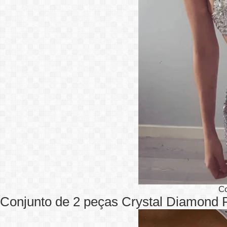
C
Conjunto de 2 peças Crystal Diamond R