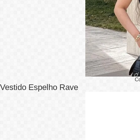
C
Vestido Espelho Rave