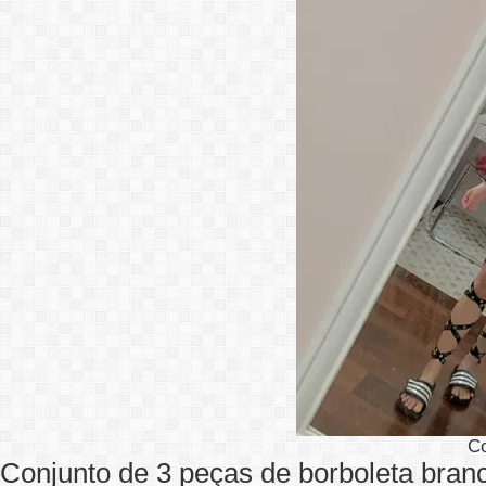
C
Conjunto de 3 peças de borboleta bran