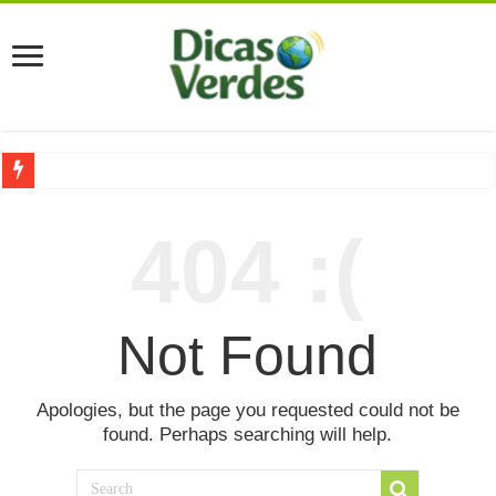
Grávida Pode Comer Pastrami? Saiba Quando o Consumo é S
404 :(
8 Bebidas saudáveis e ricas em eletrólitos: quais são e quand
Você sabe o que é uma Economia Circular?
Carta Psicografada de Isabella Nardoni : O que Diz a Mensa
Not Found
Grávida pode comer picles e alimentos em conserva durante 
Grávida pode comer Ceviche? Entenda os riscos na gravidez
Apologies, but the page you requested could not be
found. Perhaps searching will help.
Carta Psicografada João Hélio: Revelação, Paz e a Lei do Car
Carta Psicografada de Eduardo Campos