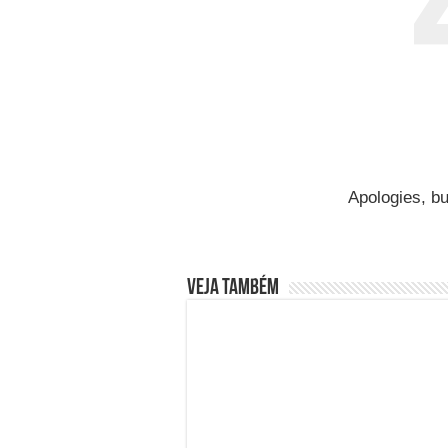
Grávida pode comer Ce
Carta Psicografada Jo
Carta Psicografada d
Apologies, bu
Veja também