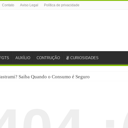
Contato
Aviso Legal
Política de privacidade
FGTS
AUXÍLIO
CONTRUÇÃO
CURIOSIDADES
astrami? Saiba Quando o Consumo é Seguro
ricas em eletrólitos: quais são e quando consumir
a Economia Circular?
 Isabella Nardoni : O que Diz a Mensagem e a Repercussão do 
cles e alimentos em conserva durante a gravidez?