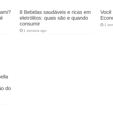
rami?
8 Bebidas saudáveis e ricas em
Você 
 é
eletrólitos: quais são e quando
Econo
consumir
1 se
1 semana ago
ella
ão do