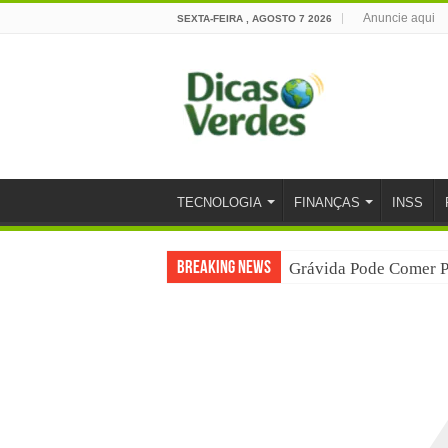
Anuncie aqui
SEXTA-FEIRA , AGOSTO 7 2026
TECNOLOGIA
FINANÇAS
INSS
Breaking News
Grávida Pode Comer P
8 Bebidas saudáveis e 
Você sabe o que é um
Carta Psicografada de
Grávida pode comer pi