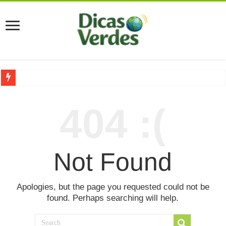
Grávida Pode Comer Pastrami? Saiba Quando o Consumo é S
404 :(
8 Bebidas saudáveis e ricas em eletrólitos: quais são e quand
Você sabe o que é uma Economia Circular?
Carta Psicografada de Isabella Nardoni : O que Diz a Mensa
Not Found
Grávida pode comer picles e alimentos em conserva durante 
Grávida pode comer Ceviche? Entenda os riscos na gravidez
Apologies, but the page you requested could not be
found. Perhaps searching will help.
Carta Psicografada João Hélio: Revelação, Paz e a Lei do Car
Carta Psicografada de Eduardo Campos