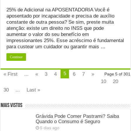
25% de Adicional na APOSENTADORIA Você é
aposentado por incapacidade e precisa de auxílio
constante de outra pessoa? Se sim, preste muita
atenção: existe um direito no INSS que pode
aumentar o valor do seu benefício em
impressionantes 25%. Esse acréscimo é fundamental
para custear um cuidador ou garantir mais …
Continue
5
« First
...
«
3
4
6
7
»
Page 5 of 301
10
20
30
...
Last »
Mais Vistos
Grávida Pode Comer Pastrami? Saiba
Quando o Consumo é Seguro
5 dias ago